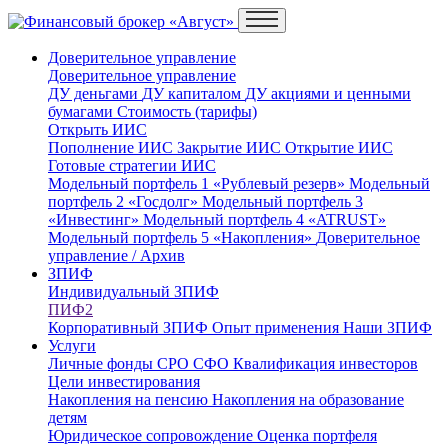
Доверительное управление
Доверительное управление
ДУ деньгами
ДУ капиталом
ДУ акциями и ценными
бумагами
Стоимость (тарифы)
Открыть ИИС
Пополнение ИИС
Закрытие ИИС
Открытие ИИС
Готовые стратегии ИИС
Модельный портфель 1 «Рублевый резерв»
Модельный
портфель 2 «Госдолг»
Модельный портфель 3
«Инвестинг»
Модельный портфель 4 «ATRUST»
Модельный портфель 5 «Накопления»
Доверительное
управление / Архив
ЗПИФ
Индивидуальный ЗПИФ
ПИФ2
Корпоративный ЗПИФ
Опыт применения
Наши ЗПИФ
Услуги
Личные фонды
СРО
СФО
Квалификация инвесторов
Цели инвестирования
Накопления на пенсию
Накопления на образование
детям
Юридическое сопровождение
Оценка портфеля