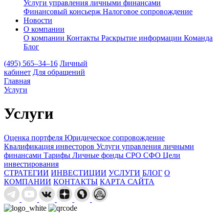
Услуги управления личными финансами
Финансовый консьерж
Налоговое сопровождение
Новости
О компании
О компании
Контакты
Раскрытие информации
Команда
Блог
(495) 565–34–16
Личный
кабинет
Для обращений
Главная
Услуги
Услуги
Оценка портфеля
Юридическое сопровождение
Квалификация инвесторов
Услуги управления личными
финансами
Тарифы
Личные фонды
СРО
СФО
Цели
инвестирования
СТРАТЕГИИ
ИНВЕСТИЦИИ
УСЛУГИ
БЛОГ
О
КОМПАНИИ
КОНТАКТЫ
КАРТА САЙТА