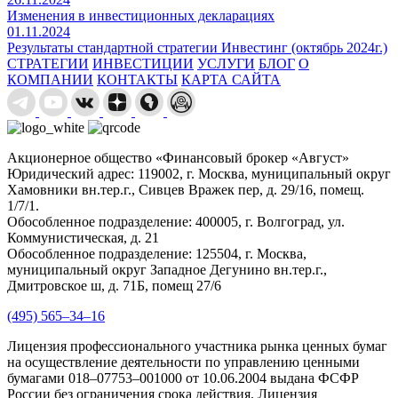
Изменения в инвестиционных декларациях
01.11.2024
Результаты стандартной стратегии Инвестинг (октябрь 2024г.)
СТРАТЕГИИ
ИНВЕСТИЦИИ
УСЛУГИ
БЛОГ
О
КОМПАНИИ
КОНТАКТЫ
КАРТА САЙТА
Акционерное общество «Финансовый брокер «Август»
Юридический адрес: 119002, г. Москва, муниципальный округ
Хамовники вн.тер.г., Сивцев Вражек пер, д. 29/16, помещ.
1/7/1.
Обособленное подразделение: 400005, г. Волгоград, ул.
Коммунистическая, д. 21
Обособленное подразделение: 125504, г. Москва,
муниципальный округ Западное Дегунино вн.тер.г.,
Дмитровское ш, д. 71Б, помещ 27/6
(495) 565–34–16
Лицензия профессионального участника рынка ценных бумаг
на осуществление деятельности по управлению ценными
бумагами 018–07753–001000 от 10.06.2004 выдана ФСФР
России без ограничения срока действия. Лицензия