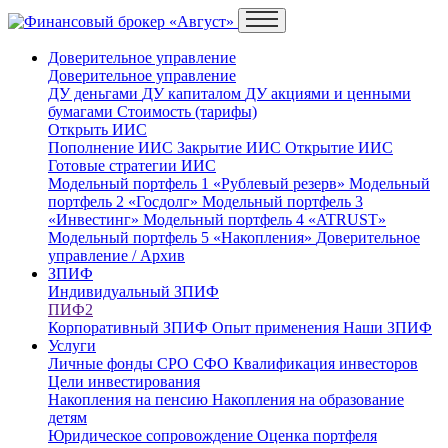
Доверительное управление
Доверительное управление
ДУ деньгами
ДУ капиталом
ДУ акциями и ценными
бумагами
Стоимость (тарифы)
Открыть ИИС
Пополнение ИИС
Закрытие ИИС
Открытие ИИС
Готовые стратегии ИИС
Модельный портфель 1 «Рублевый резерв»
Модельный
портфель 2 «Госдолг»
Модельный портфель 3
«Инвестинг»
Модельный портфель 4 «ATRUST»
Модельный портфель 5 «Накопления»
Доверительное
управление / Архив
ЗПИФ
Индивидуальный ЗПИФ
ПИФ2
Корпоративный ЗПИФ
Опыт применения
Наши ЗПИФ
Услуги
Личные фонды
СРО
СФО
Квалификация инвесторов
Цели инвестирования
Накопления на пенсию
Накопления на образование
детям
Юридическое сопровождение
Оценка портфеля