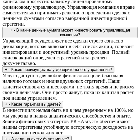
капиталом профессиональному лицензированному
финансовому управляющему. Управляющая компания вправе
самостоятельно принимать решение о проведении сделок с
ценными бумагами согласно выбранной инвестиционной
стратегии.
+
-
В какие ценные бумаги может инвестировать управляющая
компания?
Управляющий осуществляет все сделки строго согласно
декларации, которая включает в себя список акций, горизонт
инвестирования и допустимый уровень просадки. Полный
список акций определен стратегией и закреплен
документально.
+
-
Какие преимущества у доверительного управления?
Услуга доступна для любой финансовой цели благодаря
наличию готовых и индивидуальных стратегий. Наши
клиенты становятся инвесторами, не тратя время и не рискуя
своими деньгами. Они просто живут, пока их капитал растет
под нашим управлением.
+
-
Какие гарантии вы даете?
В инвестициях нельзя быть ни в чем уверенным на 100%, но
мы уверены в наших аналитических способностях и опыте.
Знания финансовых экспертов УК «Август» обеспечивают
нашим стратегиям устойчивую историческую доходность на
протяжении нескольких лет.
+
-
А если на счету будет минус?