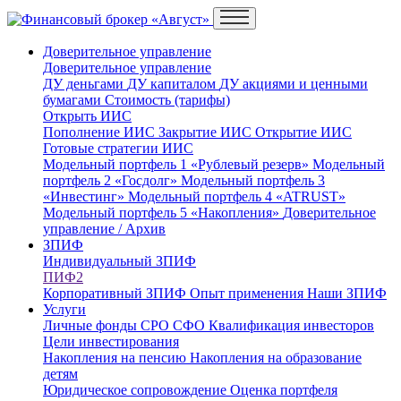
Доверительное управление
Доверительное управление
ДУ деньгами
ДУ капиталом
ДУ акциями и ценными
бумагами
Стоимость (тарифы)
Открыть ИИС
Пополнение ИИС
Закрытие ИИС
Открытие ИИС
Готовые стратегии ИИС
Модельный портфель 1 «Рублевый резерв»
Модельный
портфель 2 «Госдолг»
Модельный портфель 3
«Инвестинг»
Модельный портфель 4 «ATRUST»
Модельный портфель 5 «Накопления»
Доверительное
управление / Архив
ЗПИФ
Индивидуальный ЗПИФ
ПИФ2
Корпоративный ЗПИФ
Опыт применения
Наши ЗПИФ
Услуги
Личные фонды
СРО
СФО
Квалификация инвесторов
Цели инвестирования
Накопления на пенсию
Накопления на образование
детям
Юридическое сопровождение
Оценка портфеля