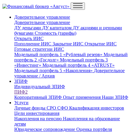
Доверительное управление
Доверительное управление
ДУ деньгами
ДУ капиталом
ДУ акциями и ценными
бумагами
Стоимость (тарифы)
Открыть ИИС
Пополнение ИИС
Закрытие ИИС
Открытие ИИС
Готовые стратегии ИИС
Модельный портфель 1 «Рублевый резерв»
Модельный
портфель 2 «Госдолг»
Модельный портфель 3
«Инвестинг»
Модельный портфель 4 «ATRUST»
Модельный портфель 5 «Накопления»
Доверительное
управление / Архив
ЗПИФ
Индивидуальный ЗПИФ
ПИФ2
Корпоративный ЗПИФ
Опыт применения
Наши ЗПИФ
Услуги
Личные фонды
СРО
СФО
Квалификация инвесторов
Цели инвестирования
Накопления на пенсию
Накопления на образование
детям
Юридическое сопровождение
Оценка портфеля