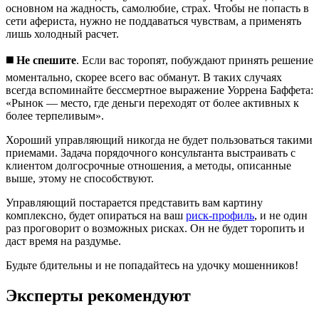
основном на жадность, самолюбие, страх. Чтобы не попасть в
сети афериста, нужно не поддаваться чувствам, а применять
лишь холодный расчет.
◼️
Не спешите
. Если вас торопят, побуждают принять решение
моментально, скорее всего вас обманут. В таких случаях
всегда вспоминайте бессмертное выражение Уоррена Баффета:
«Рынок — место, где деньги переходят от более активных к
более терпеливым».
Хороший управляющий никогда не будет пользоваться такими
приемами. Задача порядочного консультанта выстраивать с
клиентом долгосрочные отношения, а методы, описанные
выше, этому не способствуют.
Управляющий постарается представить вам картину
комплексно, будет опираться на ваш
риск-профиль
, и не один
раз проговорит о возможных рисках. Он не будет торопить и
даст время на раздумье.
Будьте бдительны и не попадайтесь на удочку мошенников!
Эксперты рекомендуют