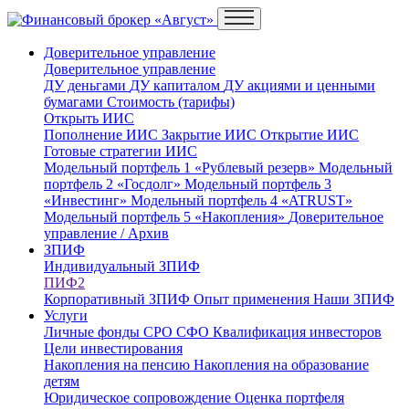
Доверительное управление
Доверительное управление
ДУ деньгами
ДУ капиталом
ДУ акциями и ценными
бумагами
Стоимость (тарифы)
Открыть ИИС
Пополнение ИИС
Закрытие ИИС
Открытие ИИС
Готовые стратегии ИИС
Модельный портфель 1 «Рублевый резерв»
Модельный
портфель 2 «Госдолг»
Модельный портфель 3
«Инвестинг»
Модельный портфель 4 «ATRUST»
Модельный портфель 5 «Накопления»
Доверительное
управление / Архив
ЗПИФ
Индивидуальный ЗПИФ
ПИФ2
Корпоративный ЗПИФ
Опыт применения
Наши ЗПИФ
Услуги
Личные фонды
СРО
СФО
Квалификация инвесторов
Цели инвестирования
Накопления на пенсию
Накопления на образование
детям
Юридическое сопровождение
Оценка портфеля