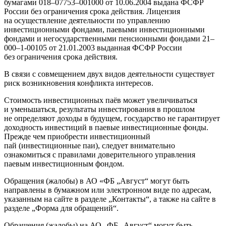
бумагами 018–07753–001000 от 10.06.2004 выдана ФСФР
России без ограничения срока действия. Лицензия
на осуществление деятельности по управлению
инвестиционными фондами, паевыми инвестиционными
фондами и негосударственными пенсионными фондами 21–
000–1-00105 от 21.01.2003 выданная ФСФР России
без ограничения срока действия.
В связи с совмещением двух видов деятельности существует
риск возникновения конфликта интересов.
Стоимость инвестиционных паёв может увеличиваться
и уменьшаться, результаты инвестирования в прошлом
не определяют доходы в будущем, государство не гарантирует
доходность инвестиций в паевые инвестиционные фонды.
Прежде чем приобрести инвестиционный
пай (инвестиционные паи), следует внимательно
ознакомиться с правилами доверительного управления
паевым инвестиционным фондом.
Обращения (жалобы) в АО «ФБ „Август“ могут быть
направлены в бумажном или электронном виде по адресам,
указанным на сайте в разделе „Контакты“, а также на сайте в
разделе „Форма для обращений“.
Обращения (жалобы) на АО „ФБ „Август“ могут быть