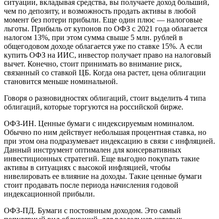
ситуации, вкладывая средства, вы получаете доход больший,
чем по депозиту, и возможность продать активы в любой
момент без потери прибыли. Еще один плюс — налоговые
льготы. Прибыль от купонов по ОФЗ с 2021 года облагается
налогом 13%, при этом сумма свыше 5 млн. рублей в
общегодовом доходе облагается уже по ставке 15%. А если
купить ОФЗ на ИИС, инвестор получает право на налоговый
вычет. Конечно, стоит принимать во внимание риск,
связанный со ставкой ЦБ. Когда она растет, цена облигации
становится меньше номинальной.
Говоря о разновидностях облигаций, стоит выделить 4 типа
облигаций, которые торгуются на российской бирже.
ОФЗ-ИН. Ценные бумаги с индексируемым номиналом.
Обычно по ним действует небольшая процентная ставка, но
при этом она подразумевает индексацию в связи с инфляцией.
Данный инструмент оптимален для консервативных
инвестиционных стратегий. Еще выгодно покупать такие
активы в ситуациях с высокой инфляцией, чтобы
нивелировать ее влияние на доходы. Такие ценные бумаги
стоит продавать после периода начисления годовой
индексационной прибыли.
ОФЗ-ПД. Бумаги с постоянным доходом. Это самый