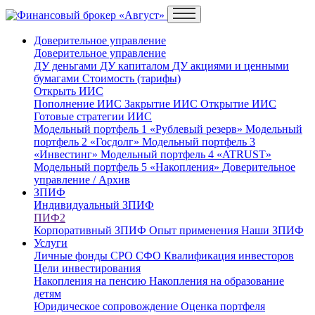
Доверительное управление
Доверительное управление
ДУ деньгами
ДУ капиталом
ДУ акциями и ценными
бумагами
Стоимость (тарифы)
Открыть ИИС
Пополнение ИИС
Закрытие ИИС
Открытие ИИС
Готовые стратегии ИИС
Модельный портфель 1 «Рублевый резерв»
Модельный
портфель 2 «Госдолг»
Модельный портфель 3
«Инвестинг»
Модельный портфель 4 «ATRUST»
Модельный портфель 5 «Накопления»
Доверительное
управление / Архив
ЗПИФ
Индивидуальный ЗПИФ
ПИФ2
Корпоративный ЗПИФ
Опыт применения
Наши ЗПИФ
Услуги
Личные фонды
СРО
СФО
Квалификация инвесторов
Цели инвестирования
Накопления на пенсию
Накопления на образование
детям
Юридическое сопровождение
Оценка портфеля