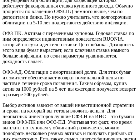
популярный вид облигаций, для владельцев которых
действует фиксированная ставка купонного дохода. Обычно
проценты по владению ОФЗ-ПД немного выше, чем по
депозитам в банке. Но нужно учитывать, что долгосрочные
облигации на 5-10 лет подвергаются действию инфляции.
ОФЗ-ПК. Активы с переменным купоном. Годовая ставка по
ним определяется индикативным показателем RUONIA,
который по сути идентичен ставке Центробанка. Доходность
этого вида бумаг вырастает, если ключевая ставка намного
больше инфляции, но если параметры уравниваются,
доходность падает.
ОФЗ-АД. Облигации с амортизацией долга. Для этих бумаг
их эмитент обеспечивает возврат номинальной цены по
частям в течение срока погашения. Таким образом, купив
актив за 1000 рублей на 5 лет, вы ежегодно получаете возврат
в размере 200 рублей.
Выбор активов зависит от вашей инвестиционной стратегии
и срока, на который вы готовы вложить деньги. Для
неопытных инвесторов лучшие ОФЗ-Н на ИИС – это бумаги
видов ОФЗ-ПК или ОФЗ-ПД. Учитывая тот факт, что время
выплаты по купонам у облигаций различается, можно
подобрать несколько разных активов и получать прибыль от
них ежемесячно. Есть также смысл диверсифицировать риски