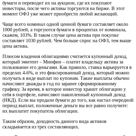
бумаги и переводит их на аукцион, где их покупают
инвесторы, после чего активы торгуются на бирже. В этот
момент ОФЗ уже может приобрести любой желающий.
Чаще всего номинал одной ценной бумаги составляет около
1000 рублей, а торгуются бумаги в процентах от номинала,
скажем, 103%. В таком случае цена актива при покупке
составляет 1030 рублей. Чем больше спрос на ОФЗ, тем выше
цена актива.
Плюсом владения облигациями считается купонный доход,
который эмитент – Минфин – платит владельцу актива за
пользование его деньгами. Как правило, ставка варьируется в
пределах 4-6%, и это фиксированный доход, который можно
получать в виде выплат по купонам. Такие выплаты обычно
начисляют дважды в год по заранее сформированному
графику. За время, в которое инвестор хранит облигацию у
себя в портфеле, начисляют накопленный купонный доход
(НКД). Если вы продали бумаги до того, как настал очередной
период выплат, положенные деньги вы все равно получите:
их выплатит покупатель облигации.
Таким образом, доходность данного вида активов
складывается из трех составляющих.