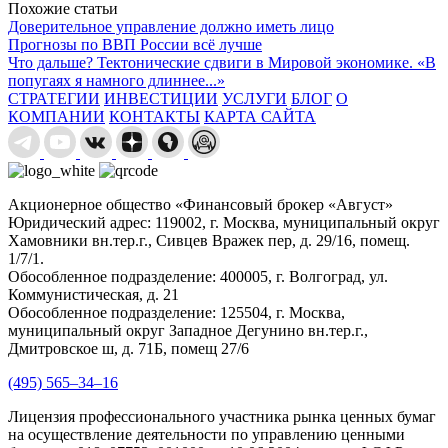
Похожие статьи
Доверительное управление должно иметь лицо
Прогнозы по ВВП России всё лучше
Что дальше? Тектонические сдвиги в Мировой экономике. «В
попугаях я намного длиннее...»
СТРАТЕГИИ
ИНВЕСТИЦИИ
УСЛУГИ
БЛОГ
О
КОМПАНИИ
КОНТАКТЫ
КАРТА САЙТА
Акционерное общество «Финансовый брокер «Август»
Юридический адрес: 119002, г. Москва, муниципальный округ
Хамовники вн.тер.г., Сивцев Вражек пер, д. 29/16, помещ.
1/7/1.
Обособленное подразделение: 400005, г. Волгоград, ул.
Коммунистическая, д. 21
Обособленное подразделение: 125504, г. Москва,
муниципальный округ Западное Дегунино вн.тер.г.,
Дмитровское ш, д. 71Б, помещ 27/6
(495) 565–34–16
Лицензия профессионального участника рынка ценных бумаг
на осуществление деятельности по управлению ценными